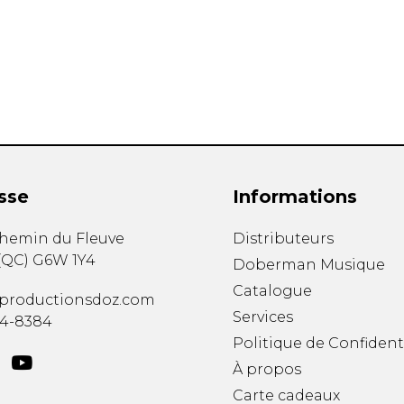
Hautbois
Luth
Mandoline
Orgue
Percussion
Piano
Saxophone
Trombone
Trompette
sse
Informations
Tuba
Ukulélé
chemin du Fleuve
Distributeurs
Violon
(
QC
)
G6W 1Y4
Doberman Musique
Violoncelle
Catalogue
Voix
productionsdoz.com
Services
34-8384
Politique de Confident
À propos
Carte cadeaux