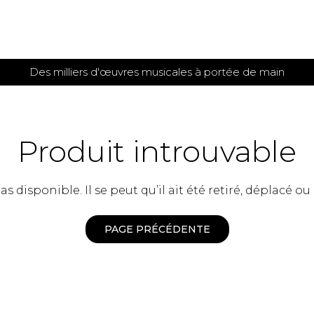
Des milliers d'œuvres musicales à portée de main
 et
TITIONS POUR GUITARE
PARTITIONS
POUR
AUTRES
es
INSTRUMENTS
Produit introuvable
seule
Alto
s
Basse électrique
s
 disponible. Il se peut qu’il ait été retiré, déplacé ou
Basson
s
Clarinette
s et plus
Clavecin
PAGE PRÉCÉDENTE
e de guitares
Contrebasse
e de guitares
Cor anglais
 pour guitare
Cor français
et un autre instrument
Flûte
 de chambre avec guitare
Harpe