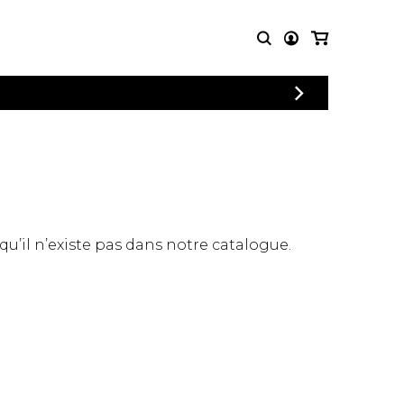
CONNEXION
PARTITIONS
AUTRES
INSCRIPTION
POUR
PRODUITS
ENSEMBLES
Articles promotionnels
Chœur
Cordes Knobloch
Concerto
Disques compacts et
Musique de chambre
DVDs
 qu’il n’existe pas dans notre catalogue.
Orchestre
Ouvrages théoriques
et livres
Quatuor de flûtes
Quatuor de saxophones