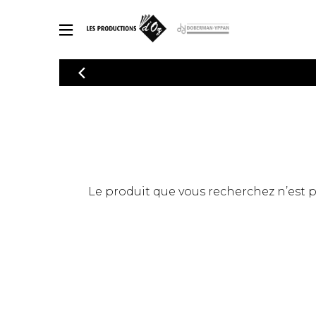
CATALOGUE
Explorez notre catalogue de partitions riche en œuvres originales
PAR
en arrangements de qualité.
Méthod
Guitare 
Explorez notre catalogue de partitions
2 guitare
riche en œuvres originales et en
arrangements de qualité.
3 guitare
PARTITIONS POUR GUITARE
Le produit que vous recherchez n’est pas
4 guitare
5 guitare
Ensembl
PARTITIONS POUR AUTRES INSTRUMENTS
Orchestr
Concerto
Guitare 
PARTITIONS POUR ENSEMBLES
Musique