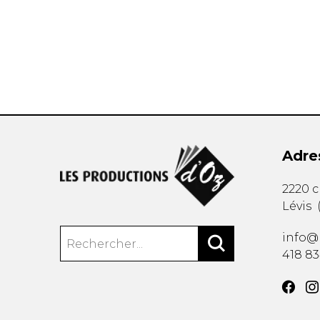
AUTRES PRODUITS
Adre
2220 
Lévis
info@
418 8