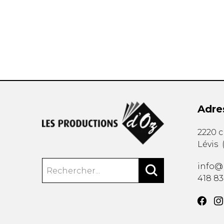
AUTRES PRODUITS
Adre
2220 
Lévis
info@
418 8