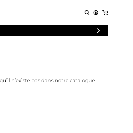
CONNEXION
PARTITIONS
AUTRES
INSCRIPTION
POUR
PRODUITS
ENSEMBLES
Articles promotionnels
Chœur
Cordes Knobloch
Concerto
Disques compacts et
Musique de chambre
DVDs
 qu’il n’existe pas dans notre catalogue.
Orchestre
Ouvrages théoriques
et livres
Quatuor de flûtes
Quatuor de saxophones