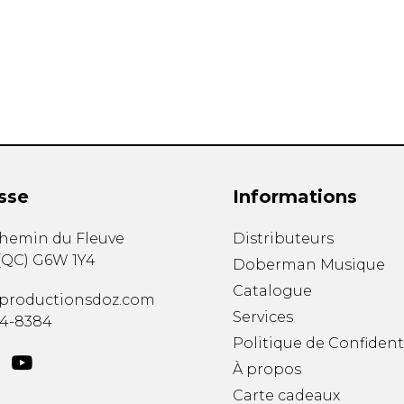
Hautbois
Luth
Mandoline
Orgue
Percussion
Piano
Saxophone
Trombone
Trompette
sse
Informations
Tuba
Ukulélé
chemin du Fleuve
Distributeurs
Violon
(
QC
)
G6W 1Y4
Doberman Musique
Violoncelle
Catalogue
Voix
productionsdoz.com
Services
34-8384
Politique de Confident
À propos
Carte cadeaux