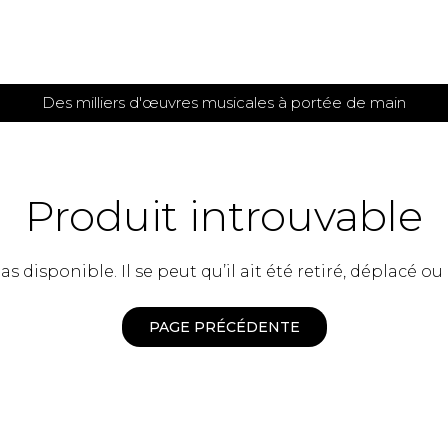
Des milliers d'œuvres musicales à portée de main
 et
TITIONS POUR GUITARE
PARTITIONS
POUR
AUTRES
es
INSTRUMENTS
Produit introuvable
seule
Alto
s
Basse électrique
s
 disponible. Il se peut qu’il ait été retiré, déplacé ou
Basson
s
Clarinette
s et plus
Clavecin
PAGE PRÉCÉDENTE
e de guitares
Contrebasse
e de guitares
Cor anglais
 pour guitare
Cor français
et un autre instrument
Flûte
 de chambre avec guitare
Harpe