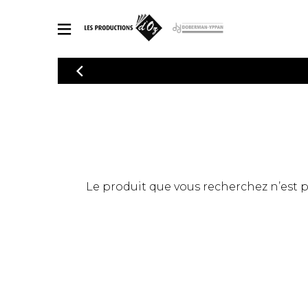
CATALOGUE
Explorez notre catalogue de partitions riche en œuvres originales
PAR
en arrangements de qualité.
Méthod
Guitare 
Explorez notre catalogue de partitions
2 guitare
riche en œuvres originales et en
arrangements de qualité.
3 guitare
PARTITIONS POUR GUITARE
Le produit que vous recherchez n’est pas
4 guitare
5 guitare
Ensembl
PARTITIONS POUR AUTRES INSTRUMENTS
Orchestr
Concerto
Guitare 
PARTITIONS POUR ENSEMBLES
Musique