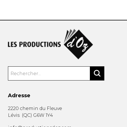
AUTRES PRODUITS
Adresse
2220 chemin du Fleuve
Lévis
(
QC
)
G6W 1Y4