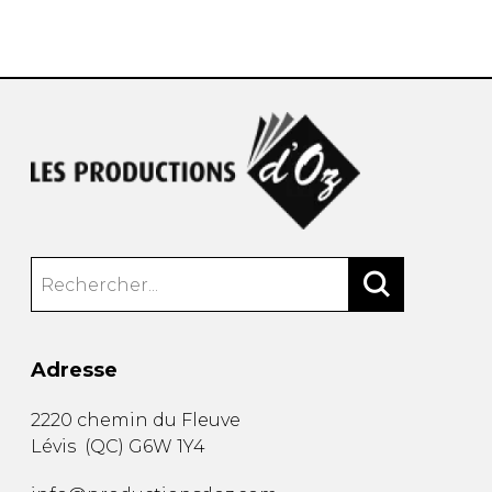
AUTRES PRODUITS
Adresse
2220 chemin du Fleuve
Lévis
(
QC
)
G6W 1Y4