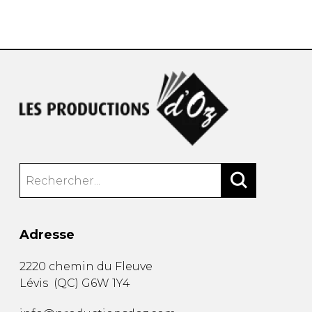
AUTRES PRODUITS
Adresse
2220 chemin du Fleuve
Lévis
(
QC
)
G6W 1Y4