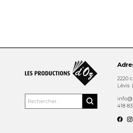
AUTRES PRODUITS
Adre
2220 
Lévis
info@
418 8