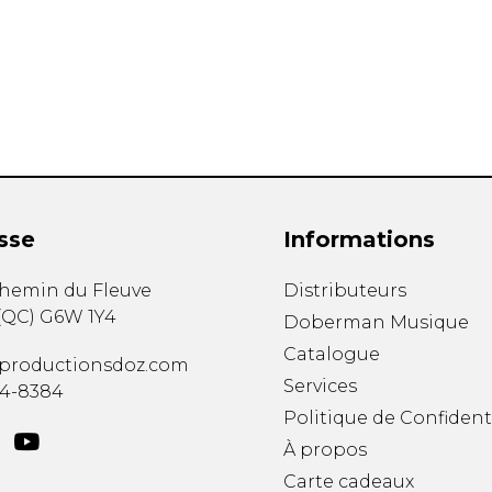
Hautbois
Luth
Mandoline
Orgue
Percussion
Piano
Saxophone
Trombone
Trompette
sse
Informations
Tuba
Ukulélé
chemin du Fleuve
Distributeurs
Violon
(
QC
)
G6W 1Y4
Doberman Musique
Violoncelle
Catalogue
Voix
productionsdoz.com
Services
34-8384
Politique de Confident
À propos
Carte cadeaux