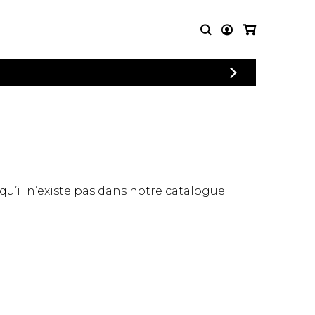
CONNEXION
PARTITIONS
AUTRES
INSCRIPTION
POUR
PRODUITS
ENSEMBLES
Articles promotionnels
Chœur
Cordes Knobloch
Concerto
Disques compacts et
Musique de chambre
DVDs
 qu’il n’existe pas dans notre catalogue.
Orchestre
Ouvrages théoriques
et livres
Quatuor de flûtes
Quatuor de saxophones