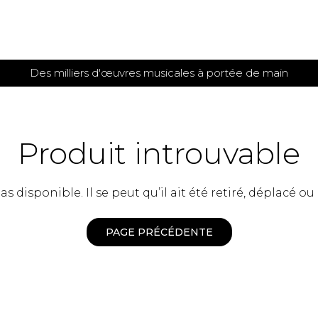
Des milliers d'œuvres musicales à portée de main
 et
TITIONS POUR GUITARE
PARTITIONS
POUR
AUTRES
es
INSTRUMENTS
Produit introuvable
seule
Alto
s
Basse électrique
s
 disponible. Il se peut qu’il ait été retiré, déplacé ou
Basson
s
Clarinette
s et plus
Clavecin
PAGE PRÉCÉDENTE
e de guitares
Contrebasse
e de guitares
Cor anglais
 pour guitare
Cor français
et un autre instrument
Flûte
 de chambre avec guitare
Harpe