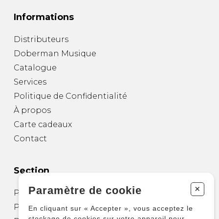
Informations
Distributeurs
Doberman Musique
Catalogue
Services
Politique de Confidentialité
À propos
Carte cadeaux
Contact
Section
+
Paramètre de cookie
Partitions pour guitare
Partitions pour autres instruments
En cliquant sur « Accepter », vous acceptez le
stockage de cookies sur votre appareil pour