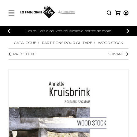
CATALOGUE
Des milliers d'œuvres musicales à portée de main
CONNEXION
Explorez notre catalogue de partitions
CATALOGUE
PARTITIONS POUR GUITARE
WOOD STOCK
PARTITIONS 
INSCRIPTION
riche en œuvres originales et en
PRÉCÉDENT
SUIVANT
arrangements de qualité.
Méthodes
Guitare seule
Explorez notre catalogue de partitions
riche en œuvres originales et en
2 guitares
arrangements de qualité.
3 guitares
4 guitares
PARTITIONS POUR GUITARE
5 guitares et plus
Ensemble de guitare
PARTITIONS POUR AUTRES
Orchestre de guitares
INSTRUMENTS
Concerto pour guitar
Guitare et un autre 
PARTITIONS POUR ENSEMBLES
Musique de chambre 