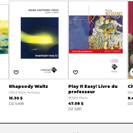
Rhapsody Waltz
Play It Easy! Livre du
C
professeur
CRUZ Mark Anthony
SE
15.30 $
ROSINI Paolo
9.
DZ 4468
47.08 $
DZ
DZ 3281