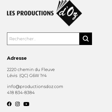
Adresse
2220 chemin du Fleuve
Lévis
(
QC
)
G6W 1Y4
info@productionsdoz.com
418 834-8384