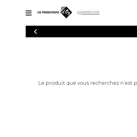
CATALOGUE
Explorez notre catalogue de partitions riche en œuvres originales
PAR
en arrangements de qualité.
Méthod
Guitare 
Explorez notre catalogue de partitions
2 guitare
riche en œuvres originales et en
arrangements de qualité.
3 guitare
PARTITIONS POUR GUITARE
Le produit que vous recherchez n’est pas
4 guitare
5 guitare
Ensembl
PARTITIONS POUR AUTRES INSTRUMENTS
Orchestr
Concerto
Guitare 
PARTITIONS POUR ENSEMBLES
Musique