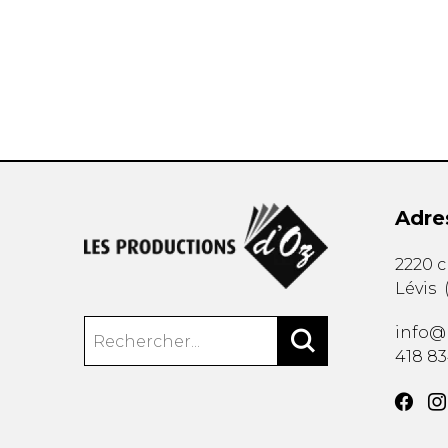
AUTRES PRODUITS
Adre
2220 
Lévis
info@
418 8