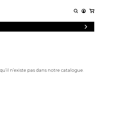
CONNEXION
PARTITIONS
AUTRES
INSCRIPTION
POUR
PRODUITS
ENSEMBLES
Articles promotionnels
Chœur
Cordes Knobloch
Concerto
Disques compacts et
Musique de chambre
DVDs
 qu’il n’existe pas dans notre catalogue.
Orchestre
Ouvrages théoriques
et livres
Quatuor de flûtes
Quatuor de saxophones