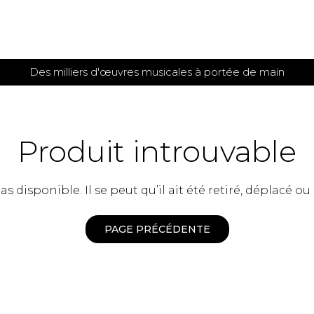
Des milliers d'œuvres musicales à portée de main
 et
TITIONS POUR GUITARE
PARTITIONS
POUR
AUTRES
es
INSTRUMENTS
Produit introuvable
seule
Alto
s
Basse électrique
s
 disponible. Il se peut qu’il ait été retiré, déplacé ou
Basson
s
Clarinette
s et plus
Clavecin
PAGE PRÉCÉDENTE
e de guitares
Contrebasse
e de guitares
Cor anglais
 pour guitare
Cor français
et un autre instrument
Flûte
 de chambre avec guitare
Harpe