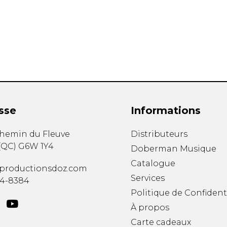
Hautbois
Luth
Mandoline
Orgue
Percussion
Piano
Saxophone
Trombone
Trompette
sse
Informations
Tuba
Ukulélé
chemin du Fleuve
Distributeurs
Violon
(
QC
)
G6W 1Y4
Doberman Musique
Violoncelle
Catalogue
Voix
productionsdoz.com
Services
34-8384
Politique de Confident
À propos
Carte cadeaux