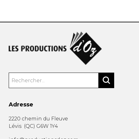
AUTRES PRODUITS
Adresse
2220 chemin du Fleuve
Lévis
(
QC
)
G6W 1Y4