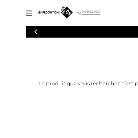
CATALOGUE
Explorez notre catalogue de partitions riche en œuvres originales
PAR
en arrangements de qualité.
Méthod
Guitare 
Explorez notre catalogue de partitions
2 guitare
riche en œuvres originales et en
arrangements de qualité.
3 guitare
PARTITIONS POUR GUITARE
Le produit que vous recherchez n’est pas
4 guitare
5 guitare
Ensembl
PARTITIONS POUR AUTRES INSTRUMENTS
Orchestr
Concerto
Guitare 
PARTITIONS POUR ENSEMBLES
Musique