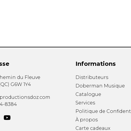
Hautbois
Luth
Mandoline
Orgue
Percussion
Piano
Saxophone
Trombone
Trompette
sse
Informations
Tuba
Ukulélé
chemin du Fleuve
Distributeurs
Violon
(
QC
)
G6W 1Y4
Doberman Musique
Violoncelle
Catalogue
Voix
productionsdoz.com
Services
34-8384
Politique de Confident
À propos
Carte cadeaux