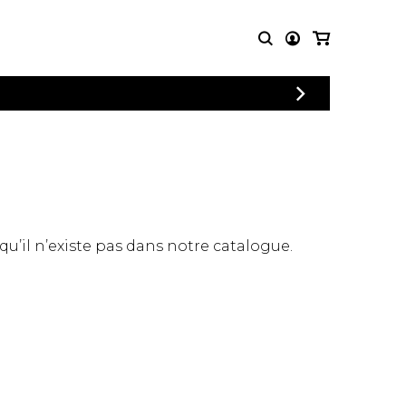
CONNEXION
PARTITIONS
AUTRES
INSCRIPTION
POUR
PRODUITS
ENSEMBLES
Articles promotionnels
Chœur
Cordes Knobloch
Concerto
Disques compacts et
Musique de chambre
DVDs
 qu’il n’existe pas dans notre catalogue.
Orchestre
Ouvrages théoriques
et livres
Quatuor de flûtes
Quatuor de saxophones