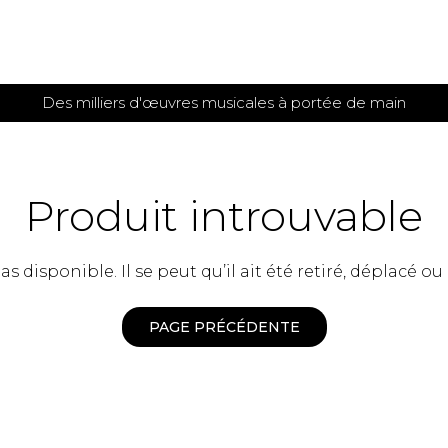
Des milliers d'œuvres musicales à portée de main
 et
TITIONS POUR GUITARE
PARTITIONS
POUR
AUTRES
es
INSTRUMENTS
Produit introuvable
seule
Alto
s
Basse électrique
s
 disponible. Il se peut qu’il ait été retiré, déplacé ou
Basson
s
Clarinette
s et plus
Clavecin
PAGE PRÉCÉDENTE
e de guitares
Contrebasse
e de guitares
Cor anglais
 pour guitare
Cor français
et un autre instrument
Flûte
 de chambre avec guitare
Harpe