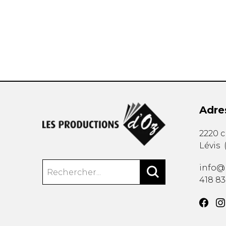
AUTRES PRODUITS
Adre
2220 
Lévis
info@
418 8