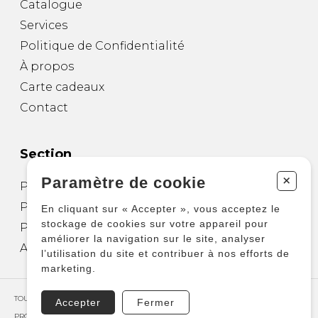
Catalogue
Services
Politique de Confidentialité
À propos
Carte cadeaux
Contact
Section
+
Paramètre de cookie
Partitions pour guitare
Partitions pour autres instruments
En cliquant sur « Accepter », vous acceptez le
stockage de cookies sur votre appareil pour
Partitions pour ensembles
améliorer la navigation sur le site, analyser
Autres produits
l’utilisation du site et contribuer à nos efforts de
marketing.
TOUS DROITS RÉSERVÉS © COPYRIGHT 2026 – PRODUCTIONS D'OZ
Accepter
Fermer
PROPULSÉ PAR