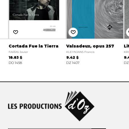
Cortada Fue la Tierra
Valsadeux, opus 257
Li
FARÍAS Javier
KLEYNJANS Francis
KRU
18.83 $
9.42 $
9.
DO 1458
DZ 1407
DZ