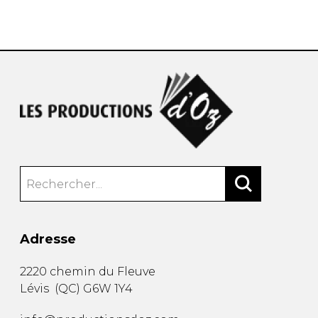
AUTRES PRODUITS
Adresse
2220 chemin du Fleuve
Lévis
(
QC
)
G6W 1Y4