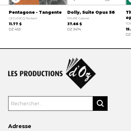
Pentagone - Tangente
Dolly, Suite Opus 56
Th
o
LECLERCQ Norbert
FAURÉ Gabriel
11.77 $
37.66 $
TO
DZ 453
DZ 3474
15
DZ
Adresse