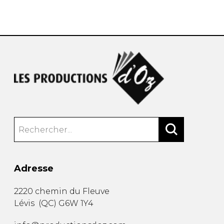
AUTRES PRODUITS
Adresse
2220 chemin du Fleuve
Lévis
(
QC
)
G6W 1Y4