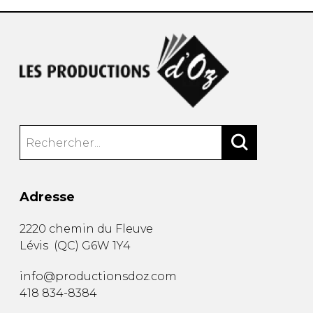
Adresse
2220 chemin du Fleuve
Lévis
(
QC
)
G6W 1Y4
info@productionsdoz.com
418 834-8384