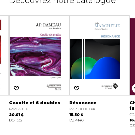
Découvrez notre catalogue
Gavotte et 6 doubles
Résonance
Ch
fu
RAMEAU J.P.
MARCHELIE Erik
20.01 $
15.30 $
OG
DO 1332
DZ 4140
16
DZ 