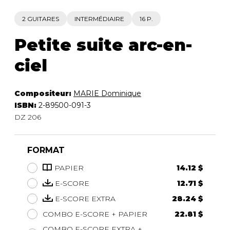
2 GUITARES
INTERMÉDIAIRE
16 P.
Petite suite arc-en-
ciel
Compositeur:
MARIE Dominique
ISBN:
2-89500-091-3
DZ 206
FORMAT
PAPIER
14.12 $
E-SCORE
12.71 $
E-SCORE EXTRA
28.24 $
COMBO E-SCORE + PAPIER
22.81 $
COMBO E-SCORE EXTRA +