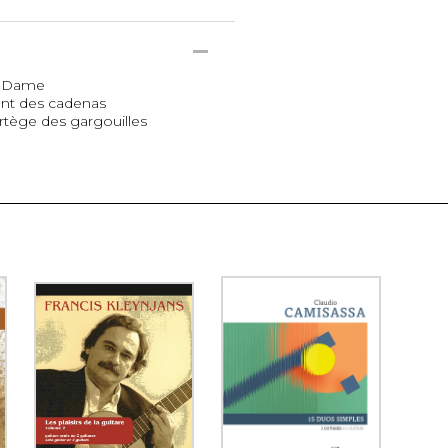
e Dame
ont des cadenas
rtège des gargouilles