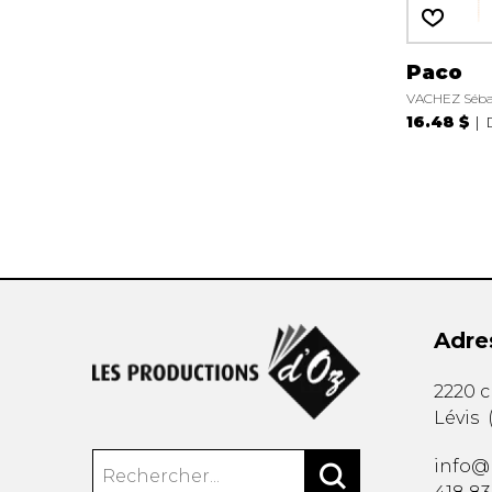
Paco
VACHEZ Séba
16.48 $
Adre
2220 
Lévis
info@