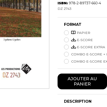
ISBN:
978-2-89737-660-4
Hautbois
DZ 2743
Luth
Mandoline
Orgue
FORMAT
Percussion
Piano
PAPIER
Saxophone
E-SCORE
Trombone
E-SCORE EXTRA
Trompette
COMBO E-SCORE + 
Tuba
Ukulélé
COMBO E-SCORE EX
Violon
Violoncelle
AJOUTER AU
Voix
PANIER
DESCRIPTION