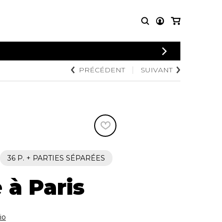
CONNEXION
PRÉCÉDENT
SUIVANT
PARTITIONS
AUTRES
INSCRIPTION
POUR
PRODUITS
ENSEMBLES
Articles promotionnels
Chœur
Cordes Knobloch
Concerto
Disques compacts et
Musique de chambre
DVDs
Orchestre
Ouvrages théoriques
et livres
Quatuor de flûtes
36 P. + PARTIES SÉPARÉES
Quatuor de saxophones
à Paris
io