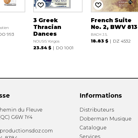
3 Greek
French Suite
Thracian
No. 2, BWV 813
stien
Dances
DO 993
BACH J.S.
18.83 $
DZ 4532
NOUSIS Yorgos
23.54 $
DO 1001
sse
Informations
chemin du Fleuve
Distributeurs
(
QC
)
G6W 1Y4
Doberman Musique
Catalogue
productionsdoz.com
Services