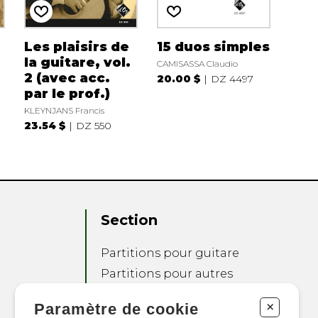
Les plaisirs de
15 duos simples
la guitare, vol.
CAMISASSA Claudio
2 (avec acc.
20.00 $
DZ 4497
par le prof.)
KLEYNJANS Francis
23.54 $
DZ 550
Section
Partitions pour guitare
Partitions pour autres
instruments
+
Paramètre de cookie
Partitions pour