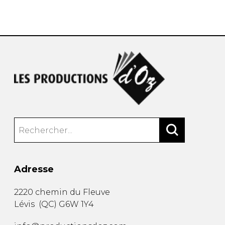
AUTRES PRODUITS
Adresse
2220 chemin du Fleuve
Lévis
(
QC
)
G6W 1Y4