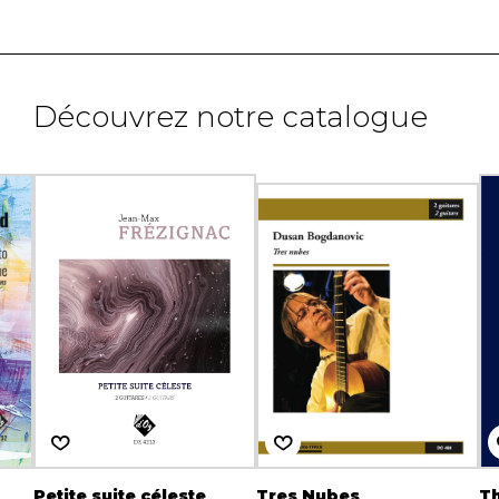
Découvrez notre catalogue
Petite suite céleste
Tres Nubes
Th