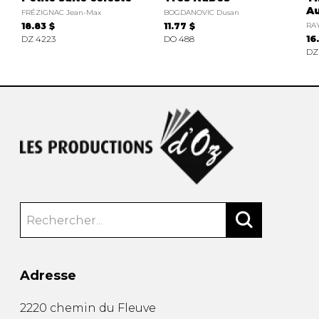
A
FRÉZIGNAC Jean-Max
BOGDANOVIC Dusan
18.83 $
11.77 $
RA
DZ 4223
DO 488
16
DZ
Adresse
2220 chemin du Fleuve