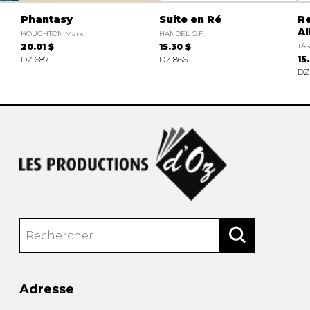
Phantasy
Suite en Ré
Re
A
HOUGHTON Mark
HANDEL G.F.
20.01 $
15.30 $
TÁR
DZ 687
DZ 866
15
DZ
Adresse