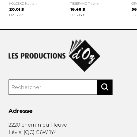
KOLOSKO Nathan
TISSERAND Thierry
GR
20.01 $
16.48 $
56
DZ 1277
DZ 2139
DZ
Adresse
2220 chemin du Fleuve
Lévis
(
QC
)
G6W 1Y4