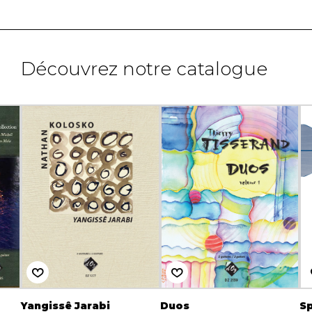
Découvrez notre catalogue
Yangissê Jarabi
Duos
S