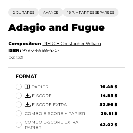
2 GUITARES
AVANCÉ
16 P. + PARTIES SÉPARÉES
Adagio and Fugue
Compositeur:
PIERCE Christopher William
ISBN:
978-2-89655-420-1
DZ 1521
FORMAT
PAPIER
16.48 $
E-SCORE
14.83 $
E-SCORE EXTRA
32.96 $
COMBO E-SCORE + PAPIER
26.61 $
COMBO E-SCORE EXTRA +
42.02 $
PAPIER