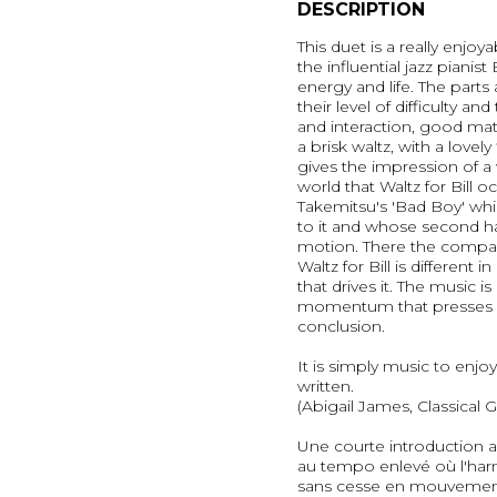
DESCRIPTION
This duet is a really enjo
the influential jazz pianist 
energy and life. The parts
their level of difficulty an
and interaction, good mater
a brisk waltz, with a lovel
gives the impression of a
world that Waltz for Bill
Takemitsu's 'Bad Boy' whi
to it and whose second hal
motion. There the compar
Waltz for Bill is different 
that drives it. The music is
momentum that presses i
conclusion.
It is simply music to enjo
written.
(Abigail James, Classical G
Une courte introduction a
au tempo enlevé où l'harm
sans cesse en mouvement.