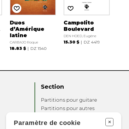
Duos
Campolito
t
d’Amérique
Boulevard
latine
DEN HOED, Eugène
15.30 $
DZ 4419
CARBAJO Roque
18.83 $
DZ 1540
Section
Partitions pour guitare
Partitions pour autres
instruments
+
Paramètre de cookie
Partitions pour