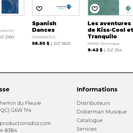
Spanish
Les aventures
Dances
de Kiss-Cool e
nstantin
Tranquilo
Z 2160
GRANADOS E.
56.50 $
DZ 1825
MARIE Dominique
9.42 $
DZ 354
sse
Informations
chemin du Fleuve
Distributeurs
(
QC
)
G6W 1Y4
Doberman Musique
Catalogue
productionsdoz.com
Services
34-8384