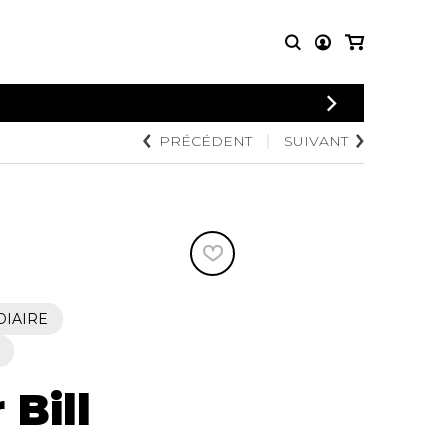
CONNEXION
PRÉCÉDENT
SUIVANT
PARTITIONS
AUTRES
INSCRIPTION
POUR
PRODUITS
ENSEMBLES
Articles promotionnels
Chœur
Cordes Knobloch
Concerto
Disques compacts et
Musique de chambre
DVDs
Orchestre
Ouvrages théoriques
et livres
Quatuor de flûtes
DIAIRE
Quatuor de saxophones
 Bill