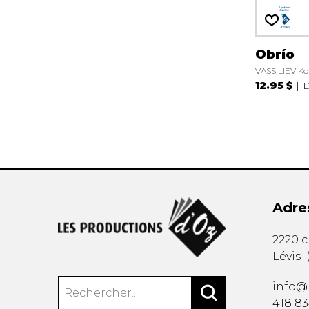
Obrío
VASSILIEV Ko
12.95 $
D
Adre
2220 
Lévis
info@
418 8