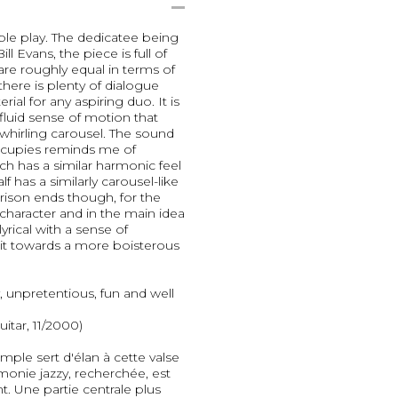
yable play. The dedicatee being
Bill Evans, the piece is full of
 are roughly equal in terms of
d there is plenty of dialogue
ial for any aspiring duo. It is
y fluid sense of motion that
 whirling carousel. The sound
 occupies reminds me of
ch has a similar harmonic feel
f has a similarly carousel-like
ison ends though, for the
in character and in the main idea
 lyrical with a sense of
t towards a more boisterous
y, unpretentious, fun and well
uitar, 11/2000)
mple sert d'élan à cette valse
onie jazzy, recherchée, est
 Une partie centrale plus