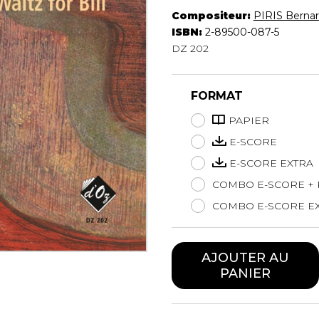
Hautbois
Compositeur:
PIRIS Berna
Luth
ISBN:
2-89500-087-5
Mandoline
DZ 202
Orgue
Percussion
FORMAT
Piano
Saxophone
PAPIER
Trombone
E-SCORE
Trompette
E-SCORE EXTRA
Tuba
Ukulélé
COMBO E-SCORE + 
Violon
COMBO E-SCORE EX
Violoncelle
Voix
AJOUTER AU
PANIER