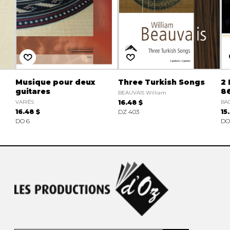
Musique pour deux
Three Turkish Songs
2 
guitares
8
BEAUVAIS William
VARIÉS
16.48 $
BAC
16.48 $
DZ 403
15
DO 6
DO 