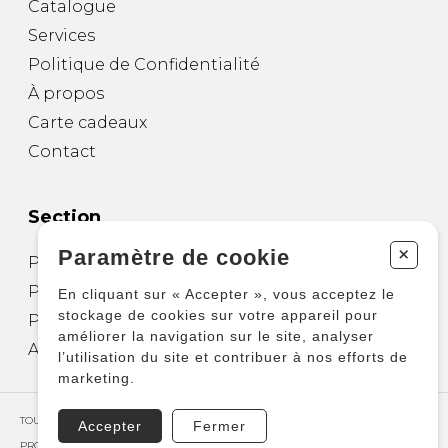
Catalogue
Services
Politique de Confidentialité
À propos
Carte cadeaux
Contact
Section
+
Paramètre de cookie
Partitions pour guitare
Partitions pour autres instruments
En cliquant sur « Accepter », vous acceptez le
stockage de cookies sur votre appareil pour
Partitions pour ensembles
améliorer la navigation sur le site, analyser
Autres produits
l’utilisation du site et contribuer à nos efforts de
marketing.
TOUS DROITS RÉSERVÉS © COPYRIGHT 2026 – PRODUCTIONS D'OZ
Accepter
Fermer
PROPULSÉ PAR