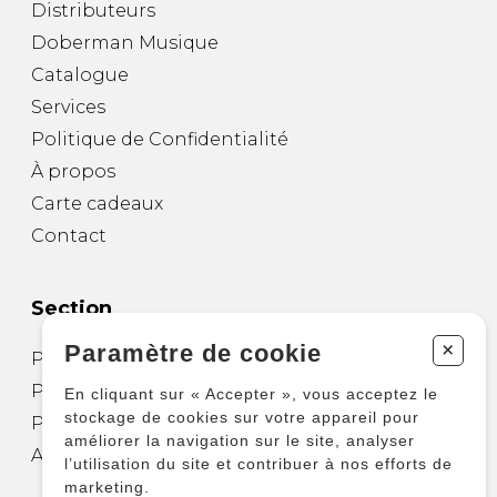
Distributeurs
Doberman Musique
Catalogue
Services
Politique de Confidentialité
À propos
Carte cadeaux
Contact
Section
+
Paramètre de cookie
Partitions pour guitare
Partitions pour autres instruments
En cliquant sur « Accepter », vous acceptez le
stockage de cookies sur votre appareil pour
Partitions pour ensembles
améliorer la navigation sur le site, analyser
Autres produits
l’utilisation du site et contribuer à nos efforts de
marketing.