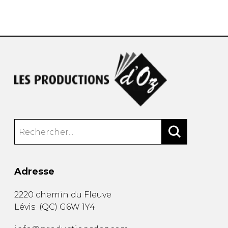
AUTRES PRODUITS
Adresse
2220 chemin du Fleuve
Lévis
(
QC
)
G6W 1Y4