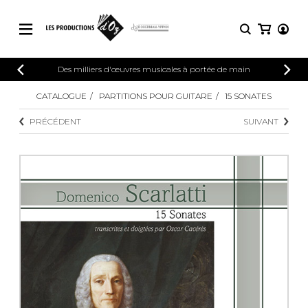
CATALOGUE
Des milliers d'œuvres musicales à portée de main
CONNEXION
Explorez notre catalogue de partitions
CATALOGUE
PARTITIONS POUR GUITARE
15 SONATES
PARTITIONS 
INSCRIPTION
riche en œuvres originales et en
PRÉCÉDENT
SUIVANT
arrangements de qualité.
Méthodes
Guitare seule
Explorez notre catalogue de partitions
riche en œuvres originales et en
2 guitares
arrangements de qualité.
3 guitares
4 guitares
PARTITIONS POUR GUITARE
5 guitares et plus
Ensemble de guitare
PARTITIONS POUR AUTRES
Orchestre de guitares
INSTRUMENTS
Concerto pour guitar
Guitare et un autre 
PARTITIONS POUR ENSEMBLES
Musique de chambre 