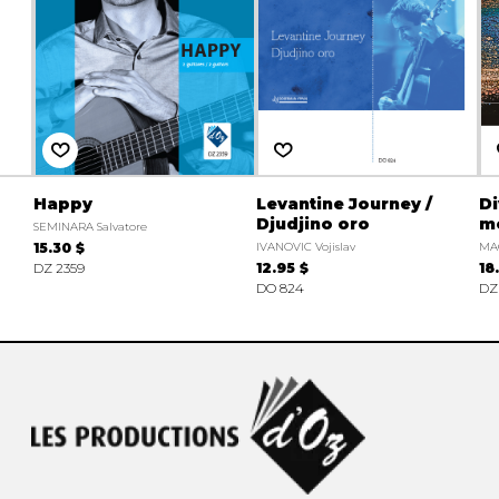
Happy
Levantine Journey /
Di
Djudjino oro
m
SEMINARA Salvatore
15.30 $
IVANOVIC Vojislav
MAC
DZ 2359
12.95 $
18
DO 824
DZ