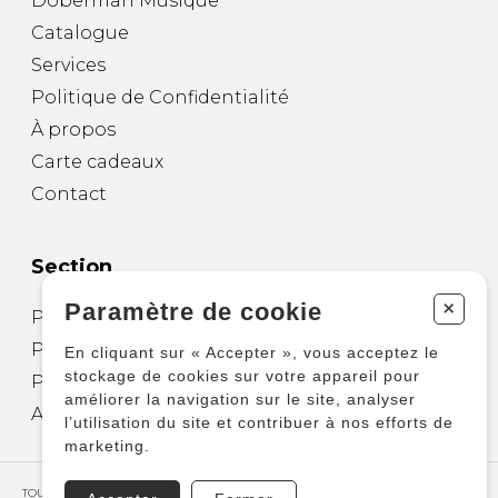
Doberman Musique
Catalogue
Services
Politique de Confidentialité
À propos
Carte cadeaux
Contact
Section
+
Paramètre de cookie
Partitions pour guitare
Partitions pour autres instruments
En cliquant sur « Accepter », vous acceptez le
stockage de cookies sur votre appareil pour
Partitions pour ensembles
améliorer la navigation sur le site, analyser
Autres produits
l’utilisation du site et contribuer à nos efforts de
marketing.
TOUS DROITS RÉSERVÉS © COPYRIGHT 2026 – PRODUCTIONS D'OZ