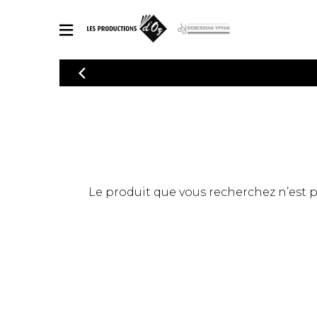
CATALOGUE
Explorez notre catalogue de partitions riche en œuvres originales
PAR
en arrangements de qualité.
Méthod
Guitare 
Explorez notre catalogue de partitions
2 guitare
riche en œuvres originales et en
arrangements de qualité.
3 guitare
PARTITIONS POUR GUITARE
Le produit que vous recherchez n’est pas
4 guitare
5 guitare
Ensembl
PARTITIONS POUR AUTRES INSTRUMENTS
Orchestr
Concerto
Guitare 
PARTITIONS POUR ENSEMBLES
Musique