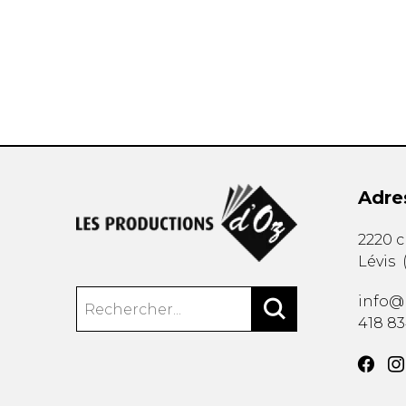
AUTRES PRODUITS
Adre
2220 
Lévis
info@
418 8