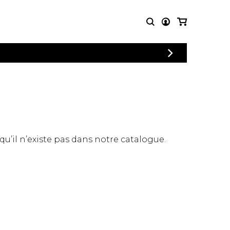
CONNEXION
PARTITIONS
AUTRES
INSCRIPTION
POUR
PRODUITS
ENSEMBLES
Articles promotionnels
Chœur
Cordes Knobloch
Concerto
Disques compacts et
Musique de chambre
DVDs
 qu’il n’existe pas dans notre catalogue.
Orchestre
Ouvrages théoriques
et livres
Quatuor de flûtes
Quatuor de saxophones