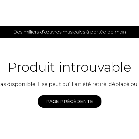
Des milliers d'œuvres musicales à portée de main
 et
TITIONS POUR GUITARE
PARTITIONS
POUR
AUTRES
es
INSTRUMENTS
Produit introuvable
seule
Alto
s
Basse électrique
s
 disponible. Il se peut qu’il ait été retiré, déplacé ou
Basson
s
Clarinette
s et plus
Clavecin
PAGE PRÉCÉDENTE
e de guitares
Contrebasse
e de guitares
Cor anglais
 pour guitare
Cor français
et un autre instrument
Flûte
 de chambre avec guitare
Harpe