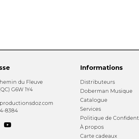
Hautbois
Luth
Mandoline
Orgue
Percussion
Piano
Saxophone
Trombone
Trompette
sse
Informations
Tuba
Ukulélé
chemin du Fleuve
Distributeurs
Violon
(
QC
)
G6W 1Y4
Doberman Musique
Violoncelle
Catalogue
Voix
productionsdoz.com
Services
34-8384
Politique de Confident
À propos
Carte cadeaux