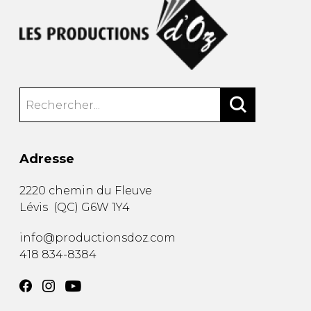
Adresse
2220 chemin du Fleuve
Lévis
(
QC
)
G6W 1Y4
info@productionsdoz.com
418 834-8384