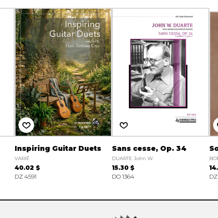
Inspiring Guitar Duets
Sans cesse, Op. 34
S
VARIÉ
DUARTE John W.
BO
40.02 $
15.30 $
14
DZ 4591
DO 1364
DZ