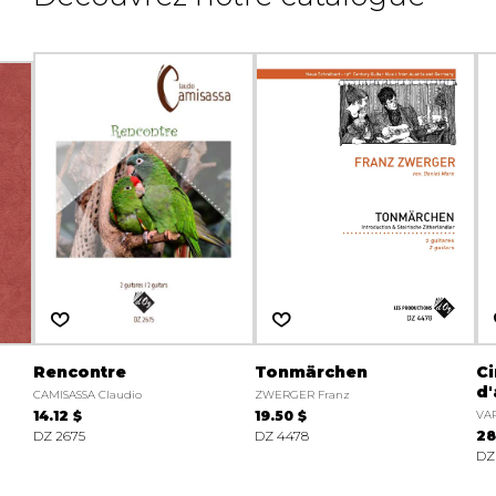
Rencontre
Tonmärchen
Ci
d'
CAMISASSA Claudio
ZWERGER Franz
14.12 $
19.50 $
VA
DZ 2675
DZ 4478
28
DZ