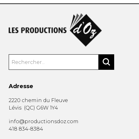
Adresse
2220 chemin du Fleuve
Lévis
(
QC
)
G6W 1Y4
info@productionsdoz.com
418 834-8384