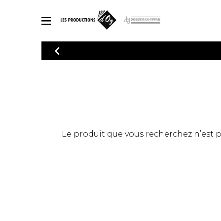
CATALOGUE
Explorez notre catalogue de partitions riche en œuvres originales
PAR
en arrangements de qualité.
Méthod
Guitare 
Explorez notre catalogue de partitions
2 guitare
riche en œuvres originales et en
arrangements de qualité.
3 guitare
PARTITIONS POUR GUITARE
Le produit que vous recherchez n’est pas
4 guitare
5 guitare
Ensembl
PARTITIONS POUR AUTRES INSTRUMENTS
Orchestr
Concerto
Guitare 
PARTITIONS POUR ENSEMBLES
Musique