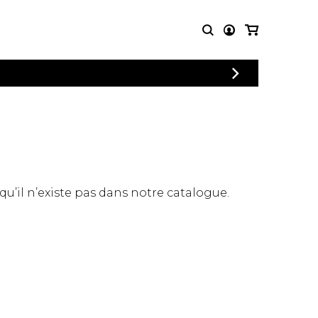
CONNEXION
PARTITIONS
AUTRES
INSCRIPTION
POUR
PRODUITS
ENSEMBLES
Articles promotionnels
Chœur
Cordes Knobloch
Concerto
Disques compacts et
Musique de chambre
DVDs
 qu’il n’existe pas dans notre catalogue.
Orchestre
Ouvrages théoriques
et livres
Quatuor de flûtes
Quatuor de saxophones