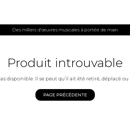
Des milliers d'œuvres musicales à portée de main
 et
TITIONS POUR GUITARE
PARTITIONS
POUR
AUTRES
es
INSTRUMENTS
Produit introuvable
seule
Alto
s
Basse électrique
s
 disponible. Il se peut qu’il ait été retiré, déplacé ou
Basson
s
Clarinette
s et plus
Clavecin
PAGE PRÉCÉDENTE
e de guitares
Contrebasse
e de guitares
Cor anglais
 pour guitare
Cor français
et un autre instrument
Flûte
 de chambre avec guitare
Harpe