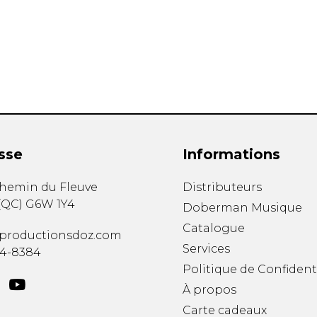
Hautbois
Luth
Mandoline
Orgue
Percussion
Piano
Saxophone
Trombone
Trompette
sse
Informations
Tuba
Ukulélé
chemin du Fleuve
Distributeurs
Violon
(
QC
)
G6W 1Y4
Doberman Musique
Violoncelle
Catalogue
Voix
productionsdoz.com
Services
34-8384
Politique de Confident
À propos
Carte cadeaux