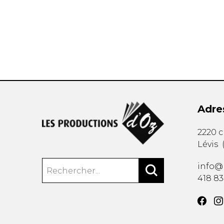
AUTRES PRODUITS
Adre
2220 
Lévis
info@
418 8