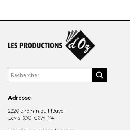
AUTRES PRODUITS
Adresse
2220 chemin du Fleuve
Lévis
(
QC
)
G6W 1Y4