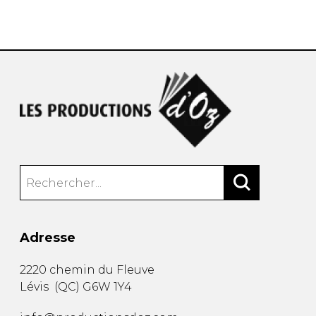
AUTRES PRODUITS
Adresse
2220 chemin du Fleuve
Lévis
(
QC
)
G6W 1Y4