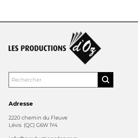
AUTRES PRODUITS
Adresse
2220 chemin du Fleuve
Lévis
(
QC
)
G6W 1Y4