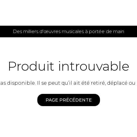
Des milliers d'œuvres musicales à portée de main
 et
TITIONS POUR GUITARE
PARTITIONS
POUR
AUTRES
es
INSTRUMENTS
Produit introuvable
seule
Alto
s
Basse électrique
s
 disponible. Il se peut qu’il ait été retiré, déplacé ou
Basson
s
Clarinette
s et plus
Clavecin
PAGE PRÉCÉDENTE
e de guitares
Contrebasse
e de guitares
Cor anglais
 pour guitare
Cor français
et un autre instrument
Flûte
 de chambre avec guitare
Harpe