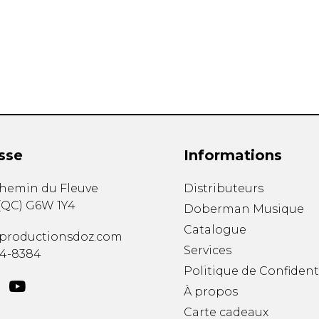
Hautbois
Luth
Mandoline
Orgue
Percussion
Piano
Saxophone
Trombone
Trompette
sse
Informations
Tuba
Ukulélé
chemin du Fleuve
Distributeurs
Violon
(
QC
)
G6W 1Y4
Doberman Musique
Violoncelle
Catalogue
Voix
productionsdoz.com
Services
34-8384
Politique de Confident
À propos
Carte cadeaux