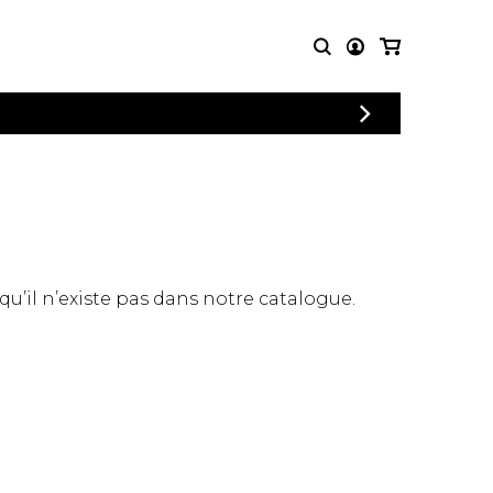
CONNEXION
PARTITIONS
AUTRES
INSCRIPTION
POUR
PRODUITS
ENSEMBLES
Articles promotionnels
Chœur
Cordes Knobloch
Concerto
Disques compacts et
Musique de chambre
DVDs
 qu’il n’existe pas dans notre catalogue.
Orchestre
Ouvrages théoriques
et livres
Quatuor de flûtes
Quatuor de saxophones