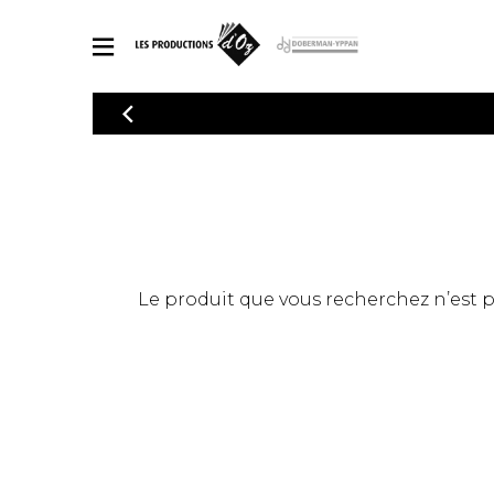
CATALOGUE
Explorez notre catalogue de partitions riche en œuvres originales
PAR
en arrangements de qualité.
Méthod
Guitare 
Explorez notre catalogue de partitions
2 guitare
riche en œuvres originales et en
arrangements de qualité.
3 guitare
PARTITIONS POUR GUITARE
Le produit que vous recherchez n’est pas
4 guitare
5 guitare
Ensembl
PARTITIONS POUR AUTRES INSTRUMENTS
Orchestr
Concerto
Guitare 
PARTITIONS POUR ENSEMBLES
Musique