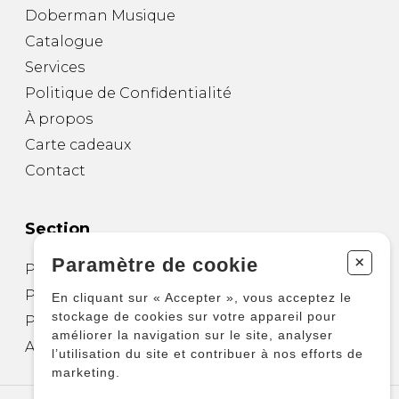
Doberman Musique
Catalogue
Services
Politique de Confidentialité
À propos
Carte cadeaux
Contact
Section
+
Paramètre de cookie
Partitions pour guitare
Partitions pour autres instruments
En cliquant sur « Accepter », vous acceptez le
stockage de cookies sur votre appareil pour
Partitions pour ensembles
améliorer la navigation sur le site, analyser
Autres produits
l’utilisation du site et contribuer à nos efforts de
marketing.