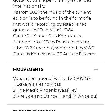
guitar duos are performing at venues
internationally.
As from 2021, the music of the current
edition is to be found in the form of a
first world recording by established
guitar duos “Duo Melis”, “D&A
GuitarDuo” and “Duo Kontaxakis-
Ivanovic” on a CD by Polish recording
label “QBK records”, sponsored by VIGF.
Dimitris Kourzakis-VIGF Artistic Director
MOUVEMENTS
Veria International Festival 2019 (VIGF)
1. Egkainia (Manolkidis)
2. The Magic Phoenix (Vassiliev)
3. Prelude and Dance III and IV (Angelou)