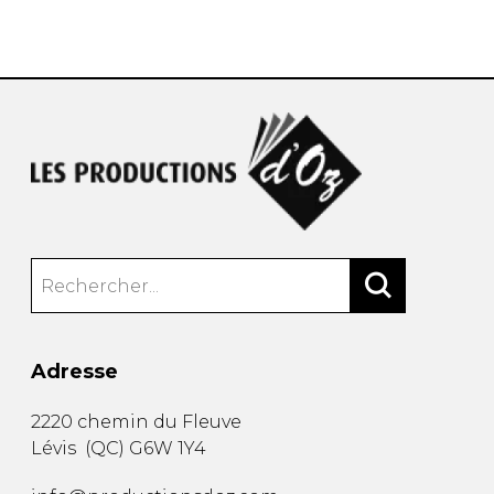
AUTRES PRODUITS
Adresse
2220 chemin du Fleuve
Lévis
(
QC
)
G6W 1Y4