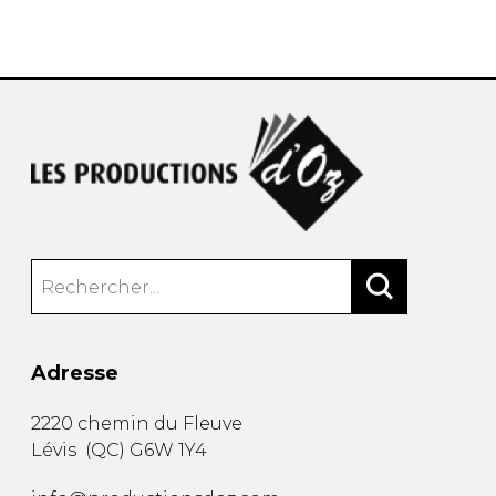
AUTRES PRODUITS
Adresse
2220 chemin du Fleuve
Lévis
(
QC
)
G6W 1Y4