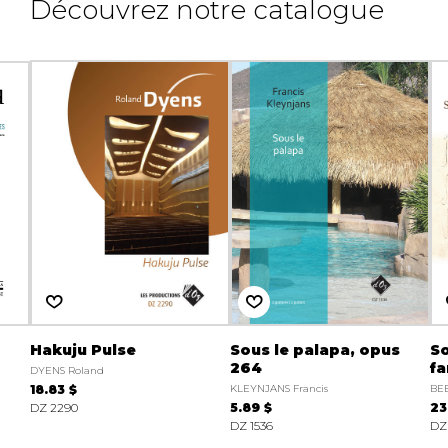
Découvrez notre catalogue
Hakuju Pulse
Sous le palapa, opus
So
264
fa
DYENS Roland
18.83 $
KLEYNJANS Francis
BEE
DZ 2290
5.89 $
23
DZ 1536
DZ