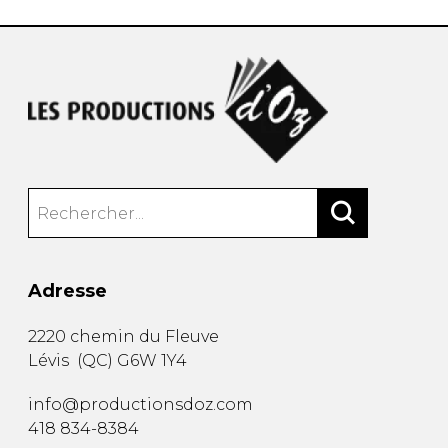
Adresse
2220 chemin du Fleuve
Lévis
(
QC
)
G6W 1Y4
info@productionsdoz.com
418 834-8384