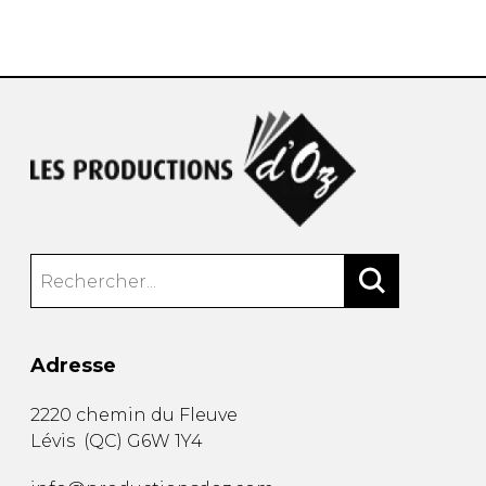
AUTRES PRODUITS
Adresse
2220 chemin du Fleuve
Lévis
(
QC
)
G6W 1Y4