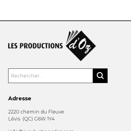
AUTRES PRODUITS
Adresse
2220 chemin du Fleuve
Lévis
(
QC
)
G6W 1Y4