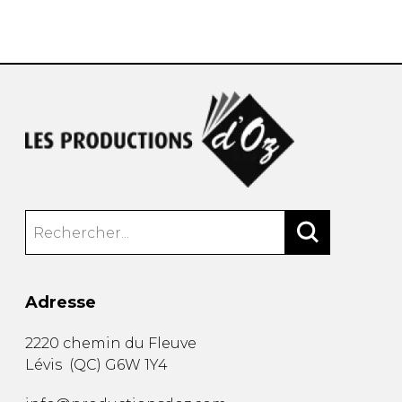
AUTRES PRODUITS
Adresse
2220 chemin du Fleuve
Lévis
(
QC
)
G6W 1Y4