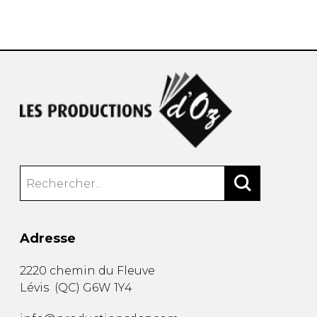
AUTRES PRODUITS
Adresse
2220 chemin du Fleuve
Lévis
(
QC
)
G6W 1Y4