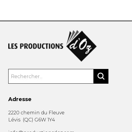
AUTRES PRODUITS
Adresse
2220 chemin du Fleuve
Lévis
(
QC
)
G6W 1Y4