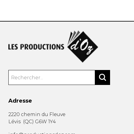
AUTRES PRODUITS
Adresse
2220 chemin du Fleuve
Lévis
(
QC
)
G6W 1Y4