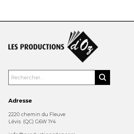
AUTRES PRODUITS
Adresse
2220 chemin du Fleuve
Lévis
(
QC
)
G6W 1Y4