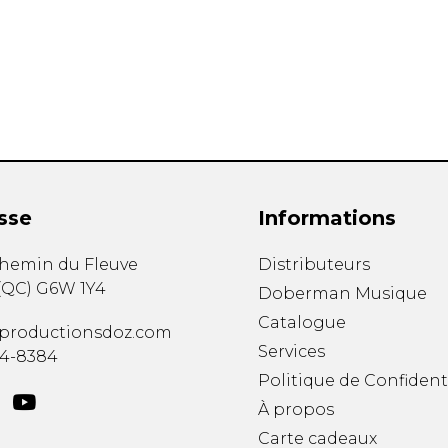
Hautbois
Luth
Mandoline
Orgue
Percussion
Piano
Saxophone
Trombone
Trompette
sse
Informations
Tuba
Ukulélé
chemin du Fleuve
Distributeurs
Violon
(
QC
)
G6W 1Y4
Doberman Musique
Violoncelle
Catalogue
Voix
productionsdoz.com
Services
34-8384
Politique de Confident
À propos
Carte cadeaux