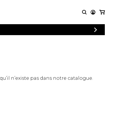
CONNEXION
PARTITIONS
AUTRES
INSCRIPTION
POUR
PRODUITS
ENSEMBLES
Articles promotionnels
Chœur
Cordes Knobloch
Concerto
Disques compacts et
Musique de chambre
DVDs
 qu’il n’existe pas dans notre catalogue.
Orchestre
Ouvrages théoriques
et livres
Quatuor de flûtes
Quatuor de saxophones