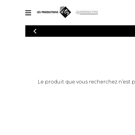
CATALOGUE
Explorez notre catalogue de partitions riche en œuvres originales
PAR
en arrangements de qualité.
Méthod
Guitare 
Explorez notre catalogue de partitions
2 guitare
riche en œuvres originales et en
arrangements de qualité.
3 guitare
PARTITIONS POUR GUITARE
Le produit que vous recherchez n’est pas
4 guitare
5 guitare
Ensembl
PARTITIONS POUR AUTRES INSTRUMENTS
Orchestr
Concerto
Guitare 
PARTITIONS POUR ENSEMBLES
Musique