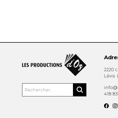
AUTRES PRODUITS
Adre
2220 
Lévis
info@
418 8