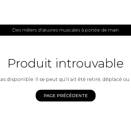
Des milliers d'œuvres musicales à portée de main
 et
TITIONS POUR GUITARE
PARTITIONS
POUR
AUTRES
es
INSTRUMENTS
Produit introuvable
seule
Alto
s
Basse électrique
s
 disponible. Il se peut qu’il ait été retiré, déplacé ou
Basson
s
Clarinette
s et plus
Clavecin
PAGE PRÉCÉDENTE
e de guitares
Contrebasse
e de guitares
Cor anglais
 pour guitare
Cor français
et un autre instrument
Flûte
 de chambre avec guitare
Harpe