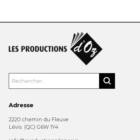
AUTRES PRODUITS
Adresse
2220 chemin du Fleuve
Lévis
(
QC
)
G6W 1Y4