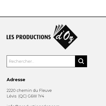
AUTRES PRODUITS
Adresse
2220 chemin du Fleuve
Lévis
(
QC
)
G6W 1Y4