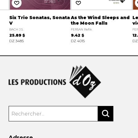
Six Trio Sonatas, Sonata
As the Wind Sleeps and
Le
V
the Moon Falls
vi
BACH J.S.
FERSAN Refik
FER
25.89 $
9.42 $
12
DZ 3485
DZ 4015
DZ
Adresse