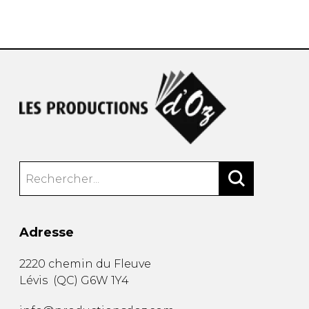
AUTRES PRODUITS
Adresse
2220 chemin du Fleuve
Lévis
(
QC
)
G6W 1Y4