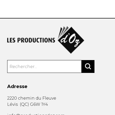
AUTRES PRODUITS
Adresse
2220 chemin du Fleuve
Lévis
(
QC
)
G6W 1Y4